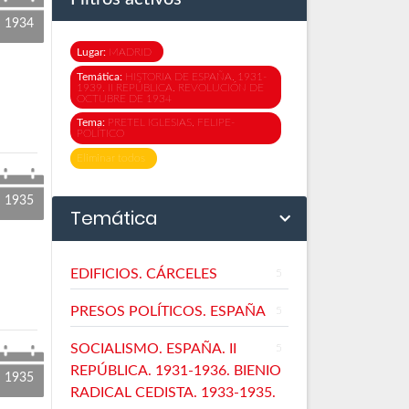
1934
Lugar:
MADRID
Temática:
HISTORIA DE ESPAÑA. 1931-
1939. II REPÚBLICA. REVOLUCIÓN DE
OCTUBRE DE 1934
Tema:
PRETEL IGLESIAS, FELIPE-
POLÍTICO
Eliminar todos
1935
Temática
EDIFICIOS. CÁRCELES
5
PRESOS POLÍTICOS. ESPAÑA
5
SOCIALISMO. ESPAÑA. II
5
REPÚBLICA. 1931-1936. BIENIO
1935
RADICAL CEDISTA. 1933-1935.