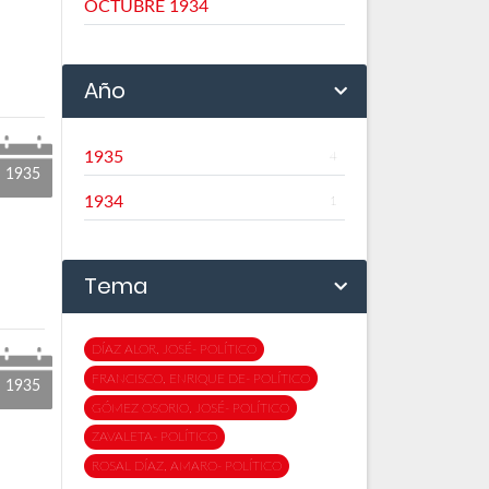
OCTUBRE 1934
Año
1935
4
1935
1934
1
Tema
DÍAZ ALOR, JOSÉ- POLÍTICO
FRANCISCO, ENRIQUE DE- POLÍTICO
1935
GÓMEZ OSORIO, JOSÉ- POLÍTICO
ZAVALETA- POLÍTICO
ROSAL DÍAZ, AMARO- POLÍTICO