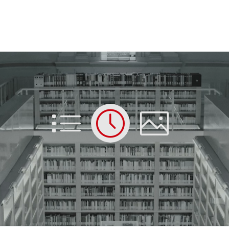
List
Time
Picture