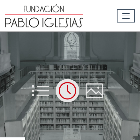
List
Time
Picture