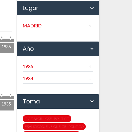
Lugar
MADRID
5
Año
1935
1935
4
1934
1
Tema
1935
DÍAZ ALOR, JOSÉ- POLÍTICO
FRANCISCO, ENRIQUE DE- POLÍTICO