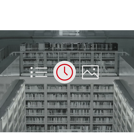
List
Time
Picture