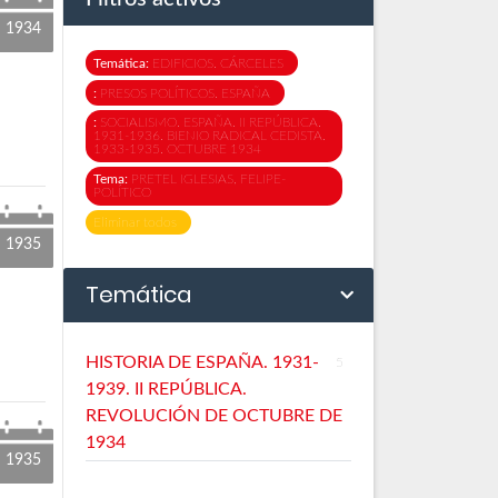
1934
Temática:
EDIFICIOS. CÁRCELES
:
PRESOS POLÍTICOS. ESPAÑA
:
SOCIALISMO. ESPAÑA. II REPÚBLICA.
1931-1936. BIENIO RADICAL CEDISTA.
1933-1935. OCTUBRE 1934
Tema:
PRETEL IGLESIAS, FELIPE-
POLÍTICO
Eliminar todos
1935
Temática
HISTORIA DE ESPAÑA. 1931-
5
1939. II REPÚBLICA.
REVOLUCIÓN DE OCTUBRE DE
1934
1935