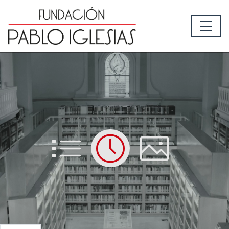
List
Time
Picture