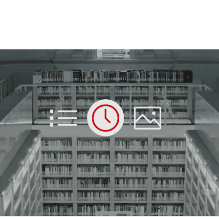
List
Time
Picture