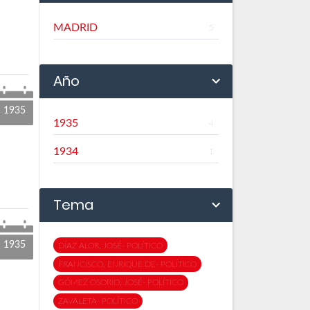
MADRID
5
Año
1935
1935
4
1934
1
Tema
1935
DÍAZ ALOR, JOSÉ- POLÍTICO
FRANCISCO, ENRIQUE DE- POLÍTICO
GÓMEZ OSORIO, JOSÉ- POLÍTICO
ZAVALETA- POLÍTICO