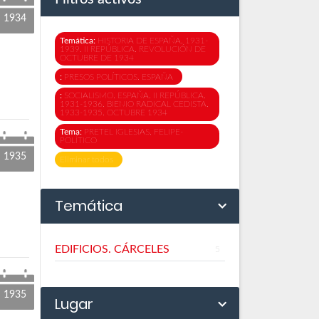
1934
Temática:
HISTORIA DE ESPAÑA. 1931-
1939. II REPÚBLICA. REVOLUCIÓN DE
OCTUBRE DE 1934
:
PRESOS POLÍTICOS. ESPAÑA
:
SOCIALISMO. ESPAÑA. II REPÚBLICA.
1931-1936. BIENIO RADICAL CEDISTA.
1933-1935. OCTUBRE 1934
Tema:
PRETEL IGLESIAS, FELIPE-
POLÍTICO
1935
Eliminar todos
Temática
EDIFICIOS. CÁRCELES
5
1935
Lugar