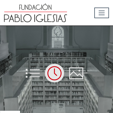
List
Time
Picture