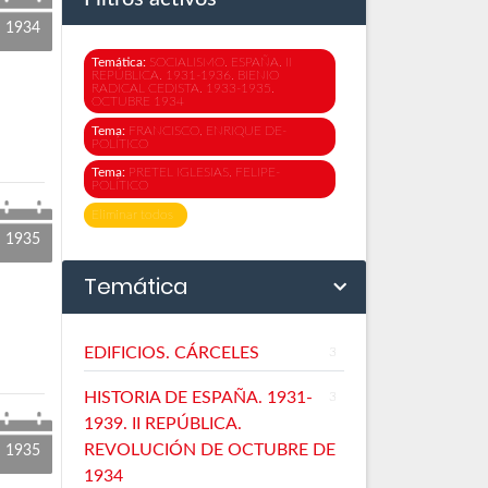
1934
Temática:
SOCIALISMO. ESPAÑA. II
REPÚBLICA. 1931-1936. BIENIO
RADICAL CEDISTA. 1933-1935.
OCTUBRE 1934
Tema:
FRANCISCO, ENRIQUE DE-
POLÍTICO
Tema:
PRETEL IGLESIAS, FELIPE-
POLÍTICO
Eliminar todos
1935
Temática
EDIFICIOS. CÁRCELES
3
HISTORIA DE ESPAÑA. 1931-
3
1939. II REPÚBLICA.
REVOLUCIÓN DE OCTUBRE DE
1935
1934