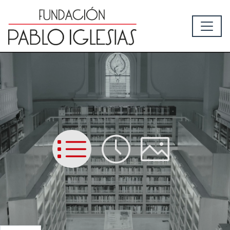
List
Time
Picture