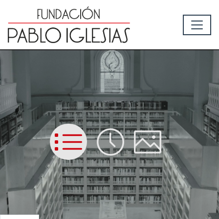
List
Time
Picture