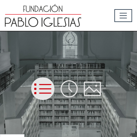
List
Time
Picture