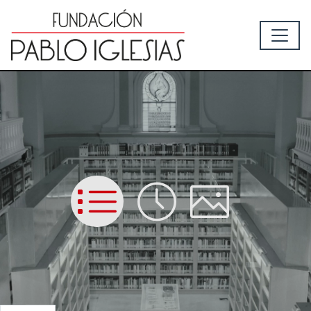
List
Time
Picture