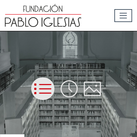
List
Time
Picture