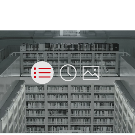
List
Time
Picture