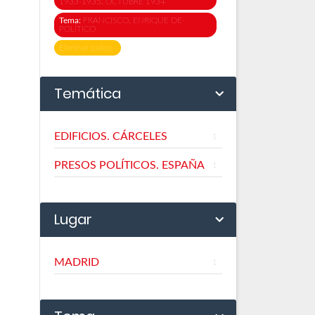
1933-1935. OCTUBRE 1934
Tema:
FRANCISCO, ENRIQUE DE-
POLÍTICO
Eliminar todos
Temática
EDIFICIOS. CÁRCELES
1
PRESOS POLÍTICOS. ESPAÑA
1
Lugar
MADRID
1