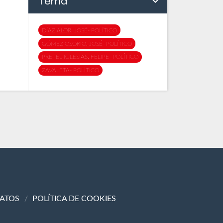
Tema
DÍAZ ALOR, JOSÉ- POLÍTICO
GÓMEZ OSORIO, JOSÉ- POLÍTICO
PRETEL IGLESIAS, FELIPE- POLÍTICO
ZAVALETA- POLÍTICO
DATOS
POLÍTICA DE COOKIES