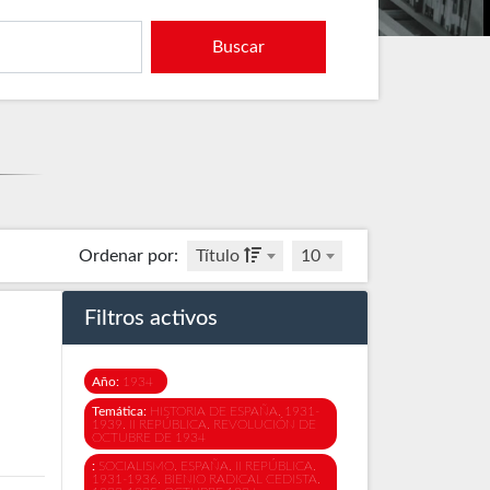
Buscar
Ordenar por
:
Título
10
Filtros activos
Año:
1934
Temática:
HISTORIA DE ESPAÑA. 1931-
1939. II REPÚBLICA. REVOLUCIÓN DE
OCTUBRE DE 1934
:
SOCIALISMO. ESPAÑA. II REPÚBLICA.
1931-1936. BIENIO RADICAL CEDISTA.