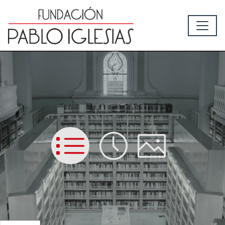
List
Time
Picture