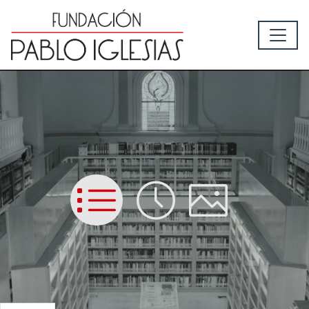
List
Time
Picture