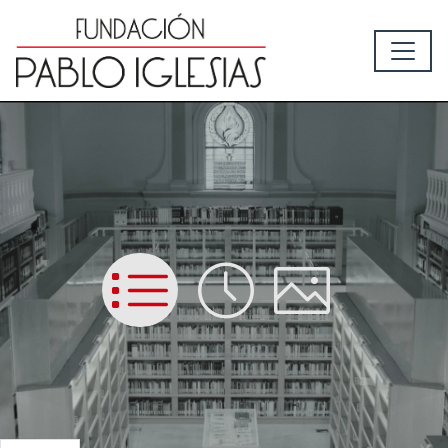
List
Time
Picture