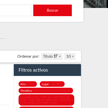
Buscar
Ordenar por
:
Título
10
Filtros activos
Año:
1935
Lugar:
MADRID
Temática:
PRESOS POLÍTICOS. ESPAÑA
:
SOCIALISMO. ESPAÑA. II REPÚBLICA.
1931-1936. BIENIO RADICAL CEDISTA.
1933-1935. OCTUBRE 1934