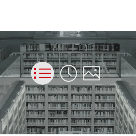
List
Time
Picture