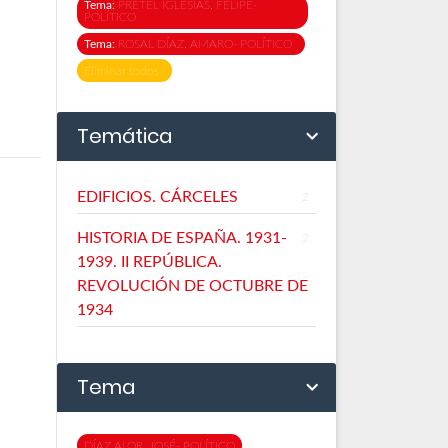
Tema:
PRETEL IGLESIAS, FELIPE-
POLÍTICO
Tema:
ROSAL DÍAZ, AMARO- POLÍTICO
Eliminar todos
Temática
EDIFICIOS. CÁRCELES
2
HISTORIA DE ESPAÑA. 1931-
2
1939. II REPÚBLICA.
REVOLUCIÓN DE OCTUBRE DE
1934
Tema
DÍAZ ALOR, JOSÉ- POLÍTICO