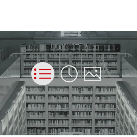
List
Time
Picture