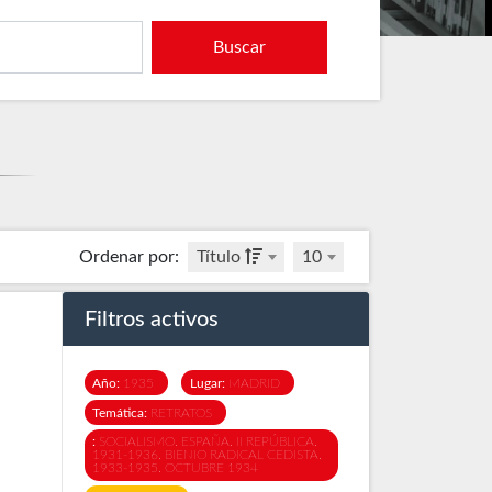
Buscar
Ordenar por
:
Título
10
Filtros activos
Año:
1935
Lugar:
MADRID
Temática:
RETRATOS
:
SOCIALISMO. ESPAÑA. II REPÚBLICA.
1931-1936. BIENIO RADICAL CEDISTA.
1933-1935. OCTUBRE 1934