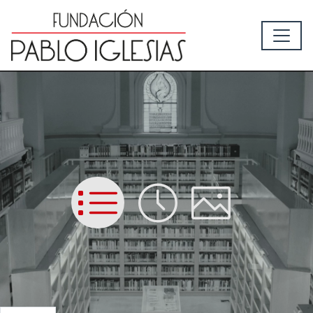
List
Time
Picture