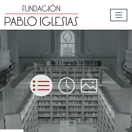
List
Time
Picture