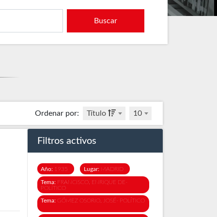
Buscar
Ordenar por
:
Título
10
Filtros activos
Año:
1935
Lugar:
MADRID
Tema:
FRANCISCO, ENRIQUE DE-
POLÍTICO
Tema:
GÓMEZ OSORIO, JOSÉ- POLÍTICO