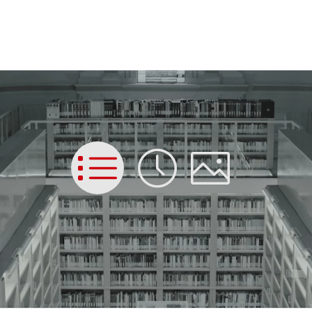
List
Time
Picture