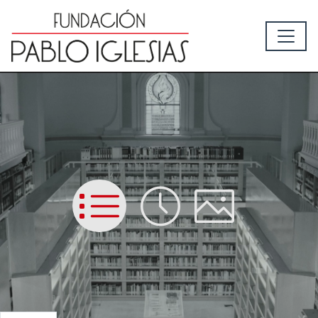
List
Time
Picture