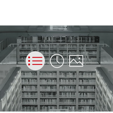
List
Time
Picture