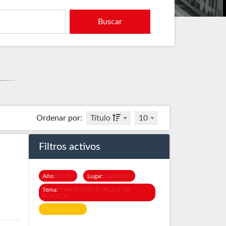
Buscar
Ordenar por
:
Título
10
Filtros activos
Año:
1935
Lugar:
MADRID
Tema:
FRANCISCO, ENRIQUE DE-
POLÍTICO
Eliminar todos