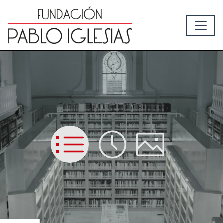
List
Time
Picture