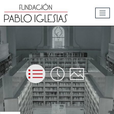
List
Time
Picture