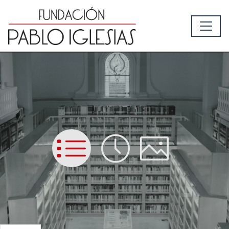
List
Time
Picture