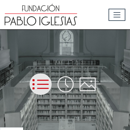
List
Time
Picture