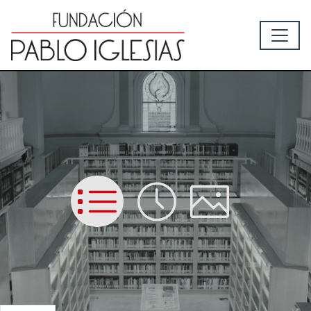
List
Time
Picture