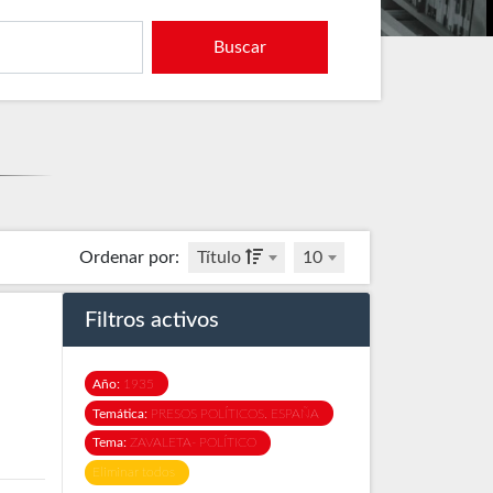
Buscar
Ordenar por
:
Título
10
Filtros activos
Año:
1935
Temática:
PRESOS POLÍTICOS. ESPAÑA
Tema:
ZAVALETA- POLÍTICO
Eliminar todos