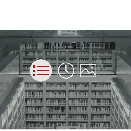
List
Time
Picture