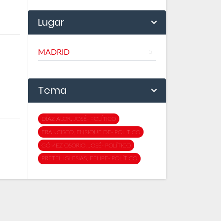
Lugar
MADRID
5
Tema
DÍAZ ALOR, JOSÉ- POLÍTICO
FRANCISCO, ENRIQUE DE- POLÍTICO
GÓMEZ OSORIO, JOSÉ- POLÍTICO
PRETEL IGLESIAS, FELIPE- POLÍTICO