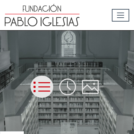
List
Time
Picture