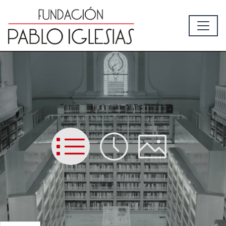
List
Time
Picture