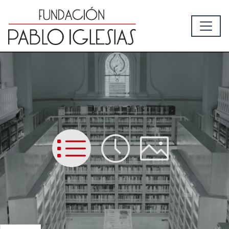
List
Time
Picture