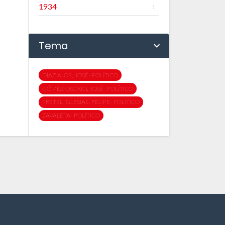
1934
1
Tema
DÍAZ ALOR, JOSÉ- POLÍTICO
GÓMEZ OSORIO, JOSÉ- POLÍTICO
PRETEL IGLESIAS, FELIPE- POLÍTICO
ZAVALETA- POLÍTICO