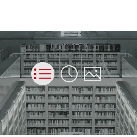
List
Time
Picture