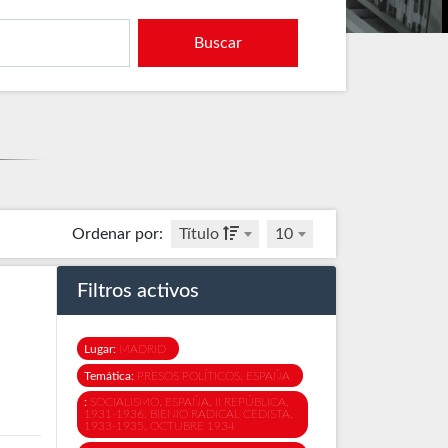
Buscar
Ordenar por
:
Título
10
Filtros activos
Lugar:
MADRID
Temática:
PRESOS POLÍTICOS. ESPAÑA
:
SOCIALISMO. ESPAÑA. II REPÚBLICA.
1931-1936. BIENIO RADICAL CEDISTA.
1933-1935. OCTUBRE 1934