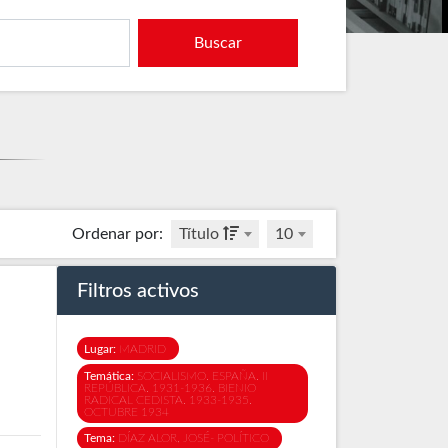
Buscar
Ordenar por
:
Título
10
Filtros activos
Lugar:
MADRID
Temática:
SOCIALISMO. ESPAÑA. II
REPÚBLICA. 1931-1936. BIENIO
RADICAL CEDISTA. 1933-1935.
OCTUBRE 1934
Tema:
DÍAZ ALOR, JOSÉ- POLÍTICO