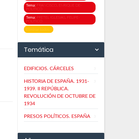
Tema:
FRANCISCO, ENRIQUE DE-
POLÍTICO
Tema:
PRETEL IGLESIAS, FELIPE-
POLÍTICO
Eliminar todos
Temática
EDIFICIOS. CÁRCELES
3
HISTORIA DE ESPAÑA. 1931-
3
1939. II REPÚBLICA.
REVOLUCIÓN DE OCTUBRE DE
1934
PRESOS POLÍTICOS. ESPAÑA
3