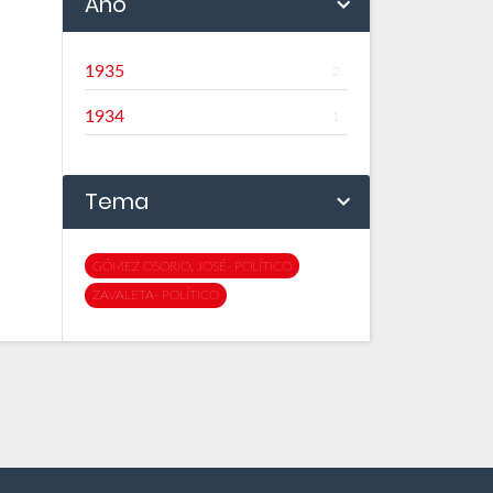
Año
1935
2
1934
1
Tema
GÓMEZ OSORIO, JOSÉ- POLÍTICO
ZAVALETA- POLÍTICO