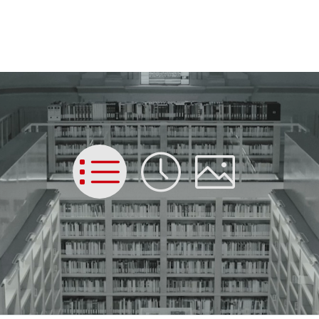
List
Time
Picture