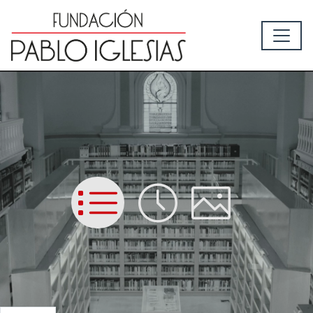
List
Time
Picture