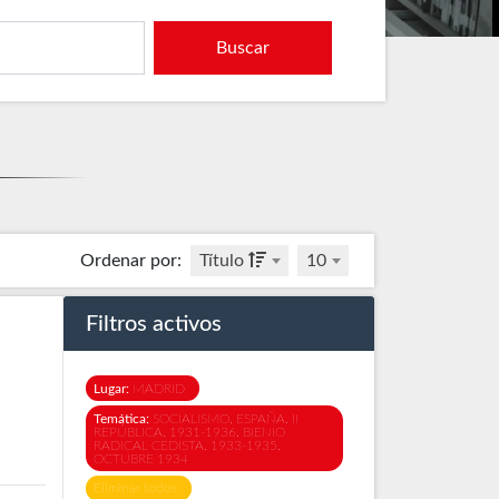
Buscar
Ordenar por
:
Título
10
Filtros activos
Lugar:
MADRID
Temática:
SOCIALISMO. ESPAÑA. II
REPÚBLICA. 1931-1936. BIENIO
RADICAL CEDISTA. 1933-1935.
OCTUBRE 1934
Eliminar todos