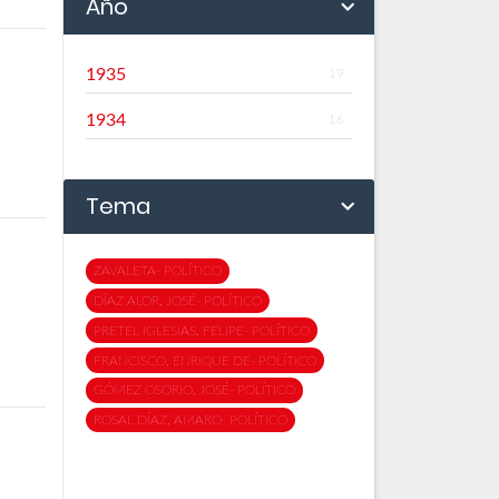
Año
1935
19
1934
16
Tema
ZAVALETA- POLÍTICO
DÍAZ ALOR, JOSÉ- POLÍTICO
PRETEL IGLESIAS, FELIPE- POLÍTICO
FRANCISCO, ENRIQUE DE- POLÍTICO
GÓMEZ OSORIO, JOSÉ- POLÍTICO
ROSAL DÍAZ, AMARO- POLÍTICO