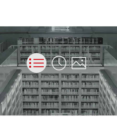
List
Time
Picture