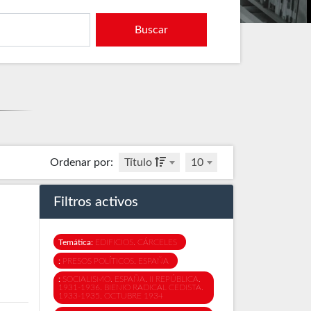
Buscar
Ordenar por
:
Título
10
Filtros activos
Temática:
EDIFICIOS. CÁRCELES
:
PRESOS POLÍTICOS. ESPAÑA
:
SOCIALISMO. ESPAÑA. II REPÚBLICA.
1931-1936. BIENIO RADICAL CEDISTA.
1933-1935. OCTUBRE 1934