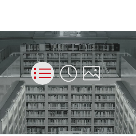
List
Time
Picture