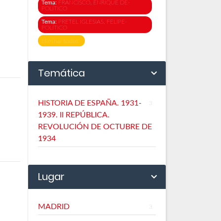
Tema:
FRANCISCO, ENRIQUE DE-
POLÍTICO
Tema:
PRETEL IGLESIAS, FELIPE-
POLÍTICO
Eliminar todos
Temática
HISTORIA DE ESPAÑA. 1931-
3
1939. II REPÚBLICA.
REVOLUCIÓN DE OCTUBRE DE
1934
Lugar
MADRID
3