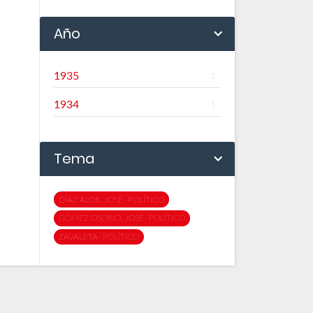
Año
1935
2
1934
1
Tema
DÍAZ ALOR, JOSÉ- POLÍTICO
GÓMEZ OSORIO, JOSÉ- POLÍTICO
ZAVALETA- POLÍTICO