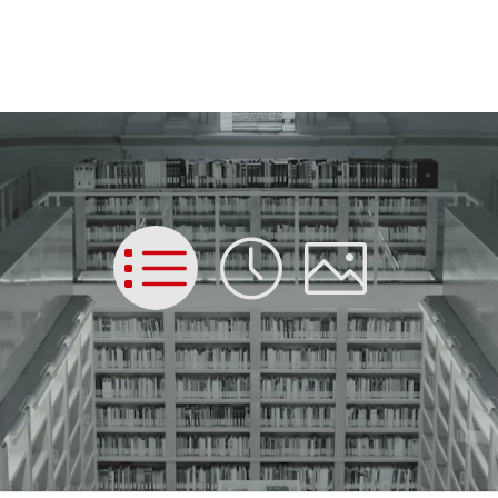
List
Time
Picture