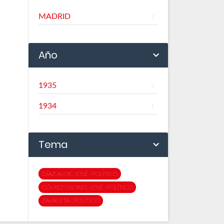
MADRID
3
Año
1935
2
1934
1
Tema
DÍAZ ALOR, JOSÉ- POLÍTICO
GÓMEZ OSORIO, JOSÉ- POLÍTICO
ZAVALETA- POLÍTICO