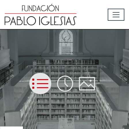
List
Time
Picture