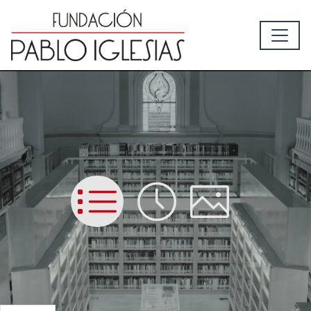
List
Time
Picture