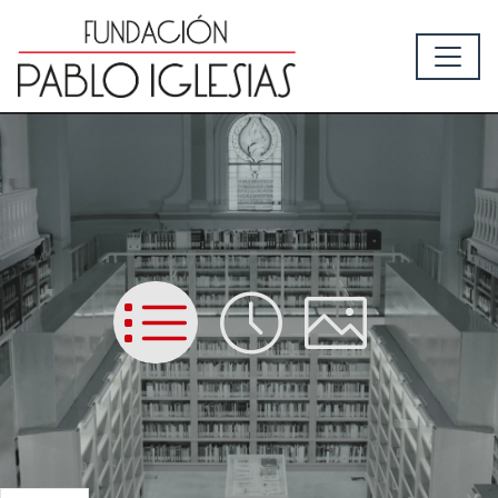
List
Time
Picture