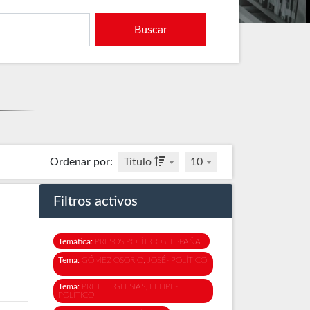
Buscar
Ordenar por
:
Título
10
Filtros activos
Temática:
PRESOS POLÍTICOS. ESPAÑA
Tema:
GÓMEZ OSORIO, JOSÉ- POLÍTICO
Tema:
PRETEL IGLESIAS, FELIPE-
POLÍTICO