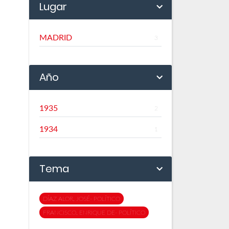
Lugar
MADRID
3
Año
1935
2
1934
1
Tema
DÍAZ ALOR, JOSÉ- POLÍTICO
FRANCISCO, ENRIQUE DE- POLÍTICO