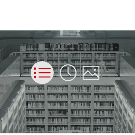
List
Time
Picture