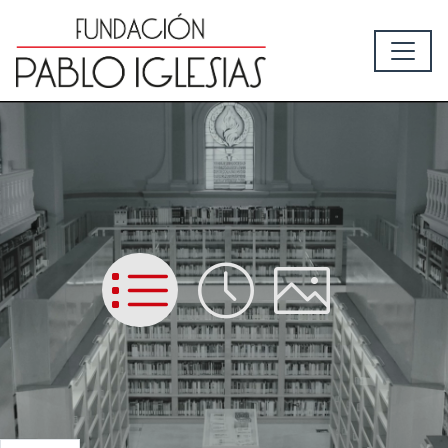
List
Time
Picture