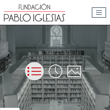
List
Time
Picture