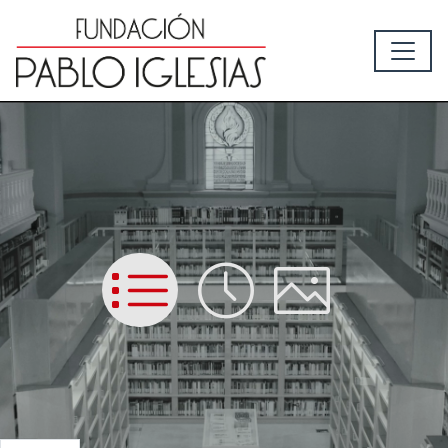
List
Time
Picture