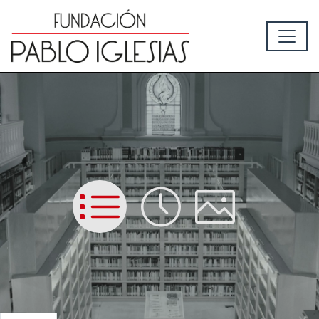
List
Time
Picture