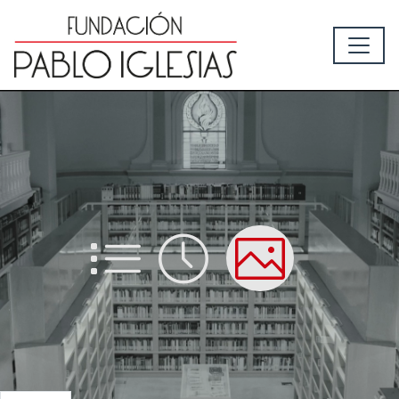
List
Time
Picture