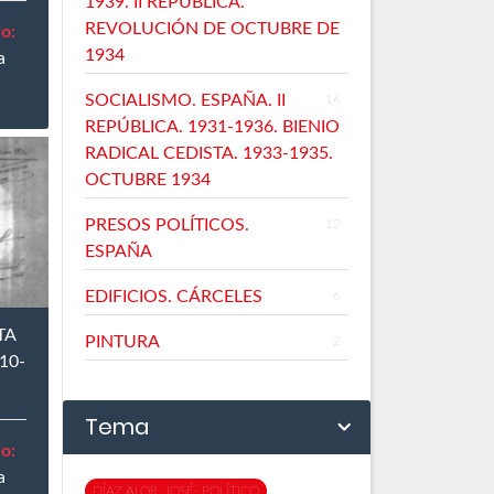
1939. II REPÚBLICA.
REVOLUCIÓN DE OCTUBRE DE
o:
1934
a
SOCIALISMO. ESPAÑA. II
16
REPÚBLICA. 1931-1936. BIENIO
RADICAL CEDISTA. 1933-1935.
OCTUBRE 1934
PRESOS POLÍTICOS.
12
ESPAÑA
EDIFICIOS. CÁRCELES
6
TA
PINTURA
2
10-
Tema
o:
a
DÍAZ ALOR, JOSÉ- POLÍTICO