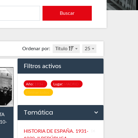
Buscar
Ordenar por
:
Título
25
Filtros activos
Año:
1934
Lugar:
MADRID
Eliminar todos
Temática
TA
10-
HISTORIA DE ESPAÑA. 1931-
16