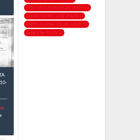
FRANCISCO, ENRIQUE DE- POLÍTICO
GÓMEZ OSORIO, JOSÉ- POLÍTICO
PRETEL IGLESIAS, FELIPE- POLÍTICO
ZAVALETA- POLÍTICO
TA
10-
o:
a