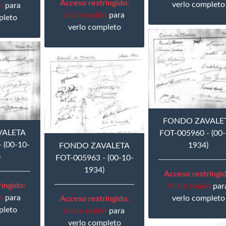
Acceso restringido:
verlo completo
n
para
Inicie sesión
para
pleto
verlo completo
FONDO ZAVALE
VALETA
FOT-005960 - (00-
 (00-10-
1934)
FONDO ZAVALETA
)
FOT-005963 - (00-10-
1934)
Acceso restringid
ingido:
Inicie sesión
par
n
para
verlo completo
Acceso restringido:
pleto
Inicie sesión
para
verlo completo