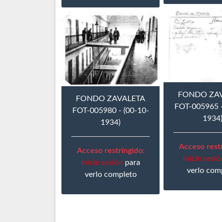
FONDO ZA
FONDO ZAVALETA
FOT-005965 -
FOT-005980 - (00-10-
1934
1934)
Acceso restr
Acceso restringido:
Inicie sesió
Inicie sesión
para
verlo com
verlo completo