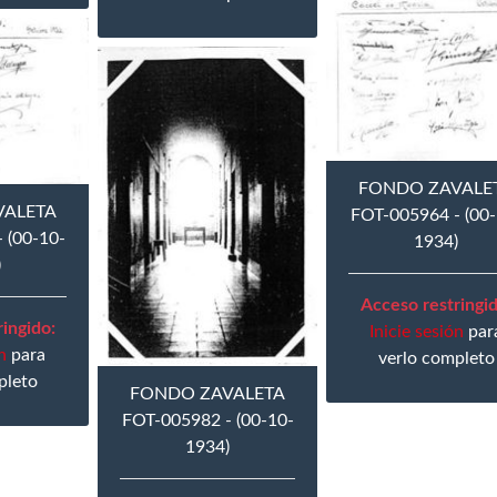
FONDO ZAVALE
VALETA
FOT-005964 - (00-
 (00-10-
1934)
)
Acceso restringid
ingido:
Inicie sesión
par
n
para
verlo completo
pleto
FONDO ZAVALETA
FOT-005982 - (00-10-
1934)