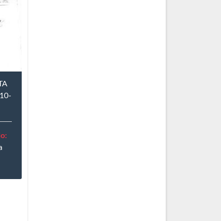
TA
10-
o:
a