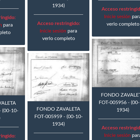
1934)
Acceso restringid
Inicie sesión
par
ingido:
Acceso restringido:
verlo completo
n
para
Inicie sesión
para
pleto
verlo completo
FONDO ZAVALE
FOT-005956 - (00-
VALETA
FONDO ZAVALETA
1934)
 (00-10-
FOT-005959 - (00-10-
)
1934)
Acceso restringid
Inicie sesión
par
ingido: