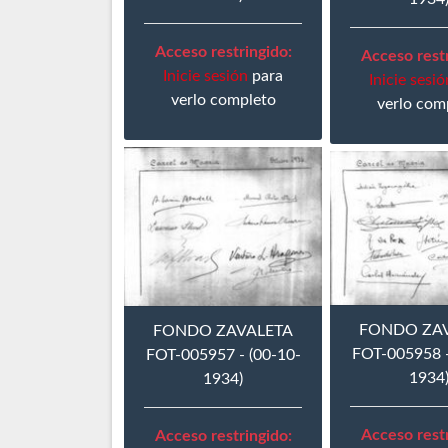
Acceso restringido:
Acceso restr
Inicie sesión
para
Inicie sesió
verlo completo
verlo com
FONDO ZA
FONDO ZAVALETA
FOT-005958 -
FOT-005957 - (00-10-
1934
1934)
Acceso restr
Acceso restringido: