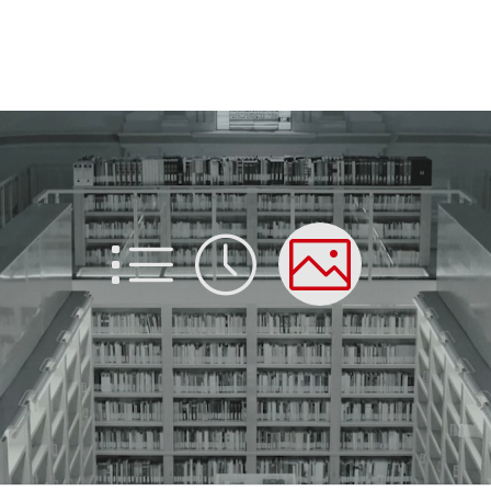
List
Time
Picture