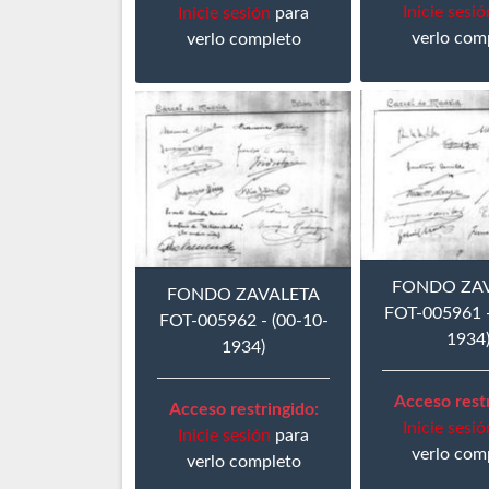
Inicie sesió
Inicie sesión
para
verlo com
verlo completo
FONDO ZA
FONDO ZAVALETA
FOT-005961 -
FOT-005962 - (00-10-
1934
1934)
Acceso restr
Acceso restringido:
Inicie sesió
Inicie sesión
para
verlo com
verlo completo