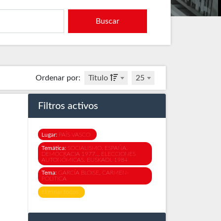
Buscar
Ordenar por
:
Título
25
Filtros activos
Lugar:
PAÍS VASCO
Temática:
SOCIALISMO. ESPAÑA.
DEMOCRACIA 1977... ELECCIONES
AUTONÓMICAS. EUSKADI. 1984
Tema:
GARCÍA BLOISE, CARMEN-
POLÍTICA
Eliminar todos