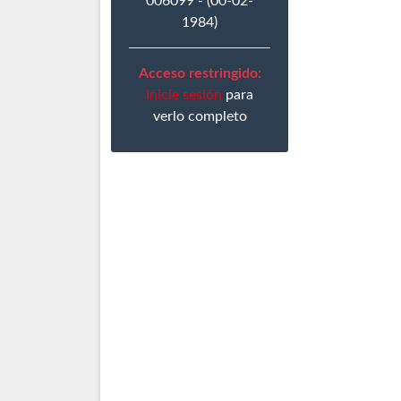
006099 - (00-02-
1984)
Acceso restringido:
Inicie sesión
para
verlo completo