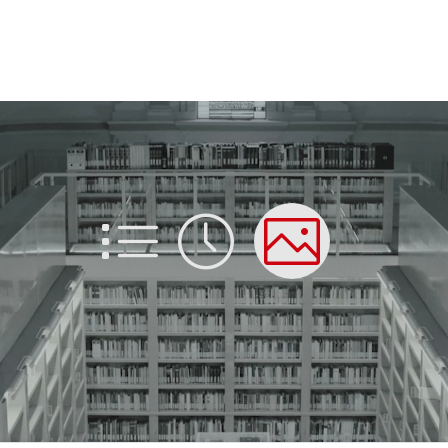
List
Time
Picture