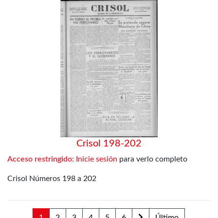
Crisol 198-202
Acceso restringido:
Inicie sesión
para verlo completo
Crisol Números 198 a 202
1
2
3
4
5
6
Último