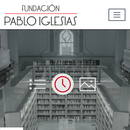
List
Time
Picture